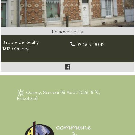
8 route de Reuilly
02.48.51.30.45
18120 Quincy
Quincy, Samedi 08 Août 2026, 8 °C,
Ensoleillé