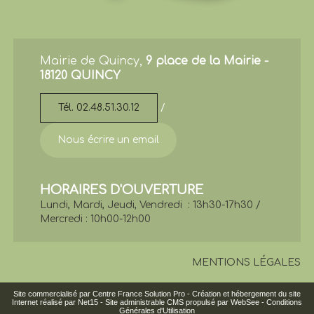
Mairie de Quincy,
9 place de la Mairie -
18120 QUINCY
Tél. 02.48.51.30.12
/
Nous écrire un email
HORAIRES D'OUVERTURE
Lundi, Mardi, Jeudi, Vendredi : 13h30-17h30 /
Mercredi : 10h00-12h00
MENTIONS LÉGALES
Site commercialisé par Centre France Solution Pro
-
Création et hébergement du site
Internet réalisé par Net15
-
Site administrable CMS propulsé par WebSee
-
Conditions
Générales d'Utilisation