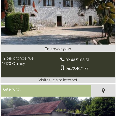
12 bis grande rue
02.48.51.03.51
18120 Quincy
06.72.40.11.77
Gîte rural